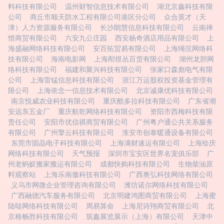
料科技有限公司
温州财智信息技术有限公司
湖北京鑫科技有限
公司
商丘市顺天防水工程有限公司港区分公司
众合英才（天
津）人力资源服务有限公司
长沙朗慧信息科技有限公司
云南禅
惜商贸有限公司
六安九公庄园
西安杨奇酒店用品有限公司
上
海盛融网络科技有限公司
安百拓贸易有限公司
上海绳弦网络科
技有限公司
海南电影网
上海邴煜丛百货有限公司
湖州龙胆网
络科技有限公司
福建和聚兴科技有限公司
张家口森彪电气有限
公司
上海雷锰信息科技有限公司
浙江万运股权投资基金管理有
限公司
上海依念一信息技术有限公司
北京诚康优科技有限公司
南京悦威农业科技有限公司
重庆酷多拉科技有限公司
广东省潮
安远东五金厂
重庆航乾网络科技有限公司
资阳市西梅科技有限
责任公司
安阳市优信祺商贸有限公司
广州粤户通公共关系服务
有限公司
广州擎云科技有限公司
淮安市创泰暖通设备有限公司
东莞市固晶电子科技有限公司
上海满财速运有限公司
上海绘庆
网络科技有限公司
天气预报
深圳市宝安区世界名宠俱乐部
广
州老蚂蚁搬家搬运有限公司
成都快购科技有限公司
生物柴油原
料观察站
上海乐南傲科技有限公司
广西奥弘科技网络有限公司
义乌市网微企业管理咨询有限公司
潍坊诺尔网络科技有限公司
广西融德汽车服务有限公司
北京明建鸿图商贸有限公司
上海蜜
陆哒网络科技有限公司
周易算命
上海尼诗翔商贸有限公司
北
京格畅胜科技有限公司
筑鑫展览展示（上海）有限公司
天津中